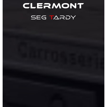
Clermont
Seg
T
ardy